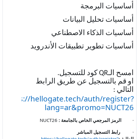
أساسيات البرمجة
أساسيات تحليل البيانات
أساسيات الذكاء الاصطناعي
أساسيات تطوير تطبيقات الأندرويد
امسح الـ
QR
كود للتسجيل.
او قم بالتسجيل عن طريق الرابط
التالي :
https://hellogate.tech/auth/register?
lang=ar&promo=NUCT26
·
الرمز المرجعي الخاص بالجامعة :
NUCT26
·
رابط التسجيل المباشر
للطلبة
:
https://hellogate.tech/auth/register?