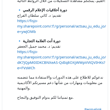
القيّم، يمكنكم مشاهدة التسجيلات من خلال الروابط التالية:
دورة أخلاقيات الإعلام الرقمي
🔹
تقديم: د. كاثي سلطان الفراج
https://fisjo-
my.sharepoint.com/:f:/g/personal/actsau_ju_edu_j
e=ywJOMb
دورة أنت العلامة التجارية
🔹
تقديم: د. محمد جميل الجعفر
https://fisjo-
my.sharepoint.com/:f:/g/personal/actsau_ju_edu_jo/I
dK7JQpM0IDKCBNXeAS-QdIq8OXjWWpVVtQVIHKs?
e=FVsMCh
ندعوكم للاطلاع على هذه الدورات والاستفادة مما تتضمنه
من معلومات ومهارات من شأنها دعم مسيرتكم الأكاديمية
والمهنية.
مع تمنياتنا لكم بدوام التوفيق والنجاح.
Permalink